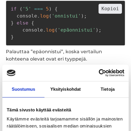
Kopioi
if
(
'5'
===
5
)
{
  console
.
log
(
'onnistui'
)
;
}
else
{
    console
.
log
(
'epäonnistui'
)
;
}
Palauttaa ”epäonnistui”, koska vertailun
kohteena olevat ovat eri tyyppejä.
Suositeltavaa on käyttää vertailuoperaattorina
===
koska tällöin virheelliset vertailutulokset
vähenee.
Suostumus
Yksityiskohdat
Tietoja
Facebook Profiili
LinkedIn
Github Profiili
Snapchat
Sähköposti
Tämä sivusto käyttää evästeitä
Käytämme evästeitä tarjoamamme sisällön ja mainosten
räätälöimiseen, sosiaalisen median ominaisuuksien