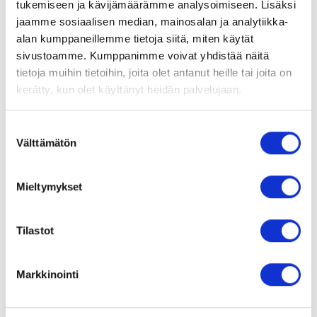
tukemiseen ja kävijämäärämme analysoimiseen. Lisäksi
jaamme sosiaalisen median, mainosalan ja analytiikka-
Senior Frontend kehittäjä, joka on
alan kumppaneillemme tietoja siitä, miten käytät
erikoistunut WordPressin
sivustoamme. Kumppanimme voivat yhdistää näitä
koodaamiseen ja räätälöityjen
tietoja muihin tietoihin, joita olet antanut heille tai joita on
ratkaisujen tekemiseen.
kerätty, kun olet käyttänyt heidän palvelujaan.
Suostumuksen
Välttämätön
valinta
Kommentit
JÄTÄ KOMMENTTI
Mieltymykset
Näyttää siltä, että sinulla on mahdollisuus olla
Tilastot
ensimmäinen kommentoija! Jäikö jotain
kysyttävää artikkelista tai haluatko antaa
Markkinointi
palautetta? Jätä kommentti ja aloita kekustelu.