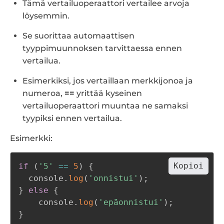
Tämä vertailuoperaattori vertailee arvoja
löysemmin.
Se suorittaa automaattisen
tyyppimuunnoksen tarvittaessa ennen
vertailua.
Esimerkiksi, jos vertaillaan merkkijonoa ja
numeroa,
==
yrittää kyseinen
vertailuoperaattori muuntaa ne samaksi
tyypiksi ennen vertailua.
Esimerkki:
Kopioi
if
(
'5'
==
5
)
{
  console
.
log
(
'onnistui'
)
;
}
else
{
    console
.
log
(
'epäonnistui'
)
;
}