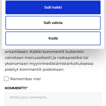
Salli kaikki
Jätä kommentti
Salli valinta
Kommenttikäytäntö:
Kommentointi on
Kiellä
tervetullutta ja arvostamme aikaa, jonka lukijat
käyttävät ideoiden jakamiseen ja palautteen
antamiseen. Kaikki kommentit kuitenkin
valvotaan manuaalisesti ja roskapostiksi tai
yksinomaan myynninedistämistarkoituksessa
pidetyt kommentit poistetaan.
Remember me!
KOMMENTTI
*