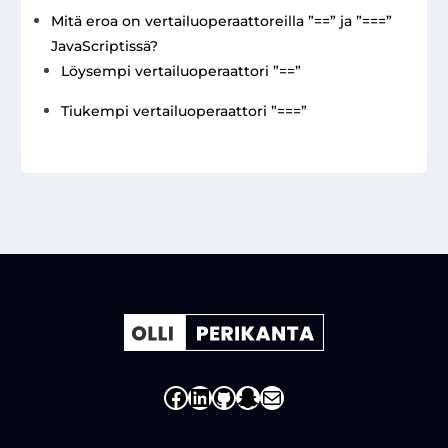
Mitä eroa on vertailuoperaattoreilla ”==” ja ”===”
JavaScriptissä?
Löysempi vertailuoperaattori ”==”
Tiukempi vertailuoperaattori ”===”
Facebook Profiili
LinkedIn
Github Profiili
Snapchat
Sähköposti